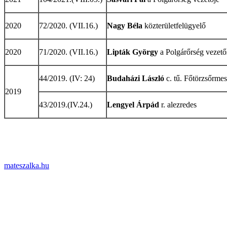
2020
72/2020. (VII.16.)
Nagy Béla
közterületfelügyelő
2020
71/2020. (VII.16.)
Lipták György
a Polgárőrség vezetős
44/2019. (IV: 24)
Budaházi László
c. tű. Főtörzsőrmes
2019
43/2019.(IV.24.)
Lengyel Árpád
r. alezredes
mateszalka.hu