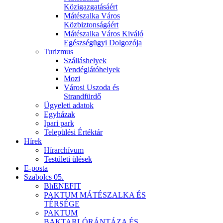
Közigazgatásáért
Mátészalka Város
Közbiztonságáért
Mátészalka Város Kiváló
Egészségügyi Dolgozója
Turizmus
Szálláshelyek
Vendéglátóhelyek
Mozi
Városi Uszoda és
Strandfürdő
Ügyeleti adatok
Egyházak
Ipari park
Települési Értéktár
Hírek
Hírarchívum
Testületi ülések
E-posta
Szabolcs 05.
BhENEFIT
PAKTUM MÁTÉSZALKA ÉS
TÉRSÉGE
PAKTUM
BAKTARLÓRÁNTÁZA ÉS