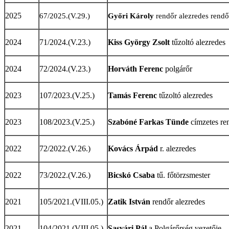
2025
67/2025.(V.29.)
Győri Károly
rendőr alezredes rendő
2024
71/2024.(V.23.)
Kiss György Zsolt
tűzoltó alezredes
2024
72/2024.(V.23.)
Horváth Ferenc
polgárőr
2023
107/2023.(V.25.)
Tamás Ferenc
tűzoltó alezredes
2023
108/2023.(V.25.)
Szabóné Farkas Tünde
címzetes re
2022
72/2022.(V.26.)
Kovács Árpád
r. alezredes
2022
73/2022.(V.26.)
Bicskó Csaba
tű. főtörzsmester
2021
105/2021.(VIII.05.)
Zatik István
rendőr alezredes
2021
104/2021.(VIII.05.)
Sasvári Pál
a Polgárőrség vezetője