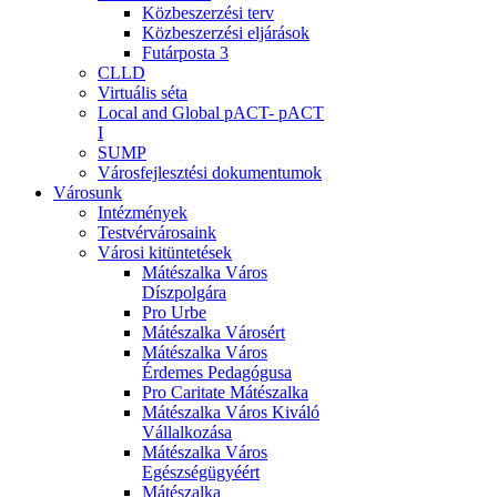
Közbeszerzési terv
Közbeszerzési eljárások
Futárposta 3
CLLD
Virtuális séta
Local and Global pACT- pACT
I
SUMP
Városfejlesztési dokumentumok
Városunk
Intézmények
Testvérvárosaink
Városi kitüntetések
Mátészalka Város
Díszpolgára
Pro Urbe
Mátészalka Városért
Mátészalka Város
Érdemes Pedagógusa
Pro Caritate Mátészalka
Mátészalka Város Kiváló
Vállalkozása
Mátészalka Város
Egészségügyéért
Mátészalka