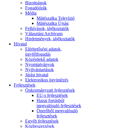
Bizottságok
Fogadóórák
Média
Mátészalka Televízió
Mátészalka Újság
Felhívások, tájékoztatók
Választási Archívum
Hirdetmények, tájékoztatók
Hivatal
Elérhetőségi adatok,
ügyfélfogadás
Közérdekű adatok
Nyomtatványok
Nyilvántartások
Járási hivatal
Elektronikus ügyintézés
Fejlesztések
Önkormányzati fejlesztések
EU-s fejlesztések
Hazai forrásból
megvalósuló fejlesztések
Önerőből megvalósuló
fejlesztések
Egyéb fejlesztések
Közbeszerzések