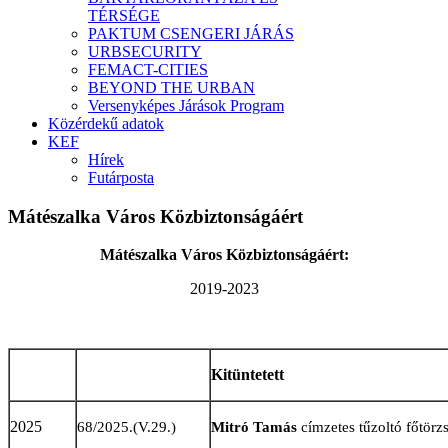
TÉRSÉGE
PAKTUM CSENGERI JÁRÁS
URBSECURITY
FEMACT-CITIES
BEYOND THE URBAN
Versenyképes Járások Program
Közérdekű adatok
KEF
Hírek
Futárposta
Mátészalka Város Közbiztonságáért
Mátészalka Város Közbiztonságáért:
2019-2023
Kitüntetett
2025
68/2025.(V.29.)
Mitró Tamás
címzetes tűzoltó főtörz